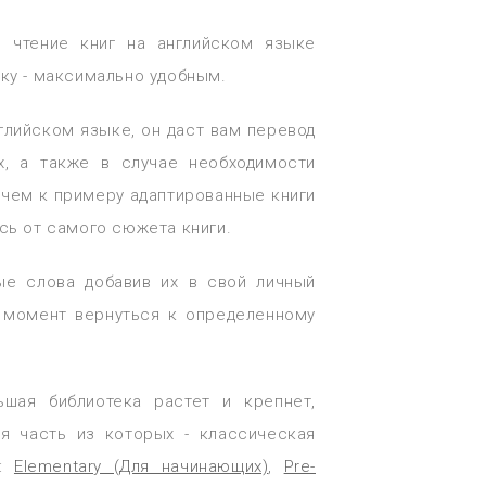
ь чтение книг на английском языке
ку - максимально удобным.
нглийском языке, он даст вам перевод
х, а также в случае необходимости
 чем к примеру адаптированные книги
сь от самого сюжета книги.
ые слова добавив их в свой личный
й момент вернуться к определенному
шая библиотека растет и крепнет,
я часть из которых - классическая
й:
Elementary (Для начинающих)
,
Pre-