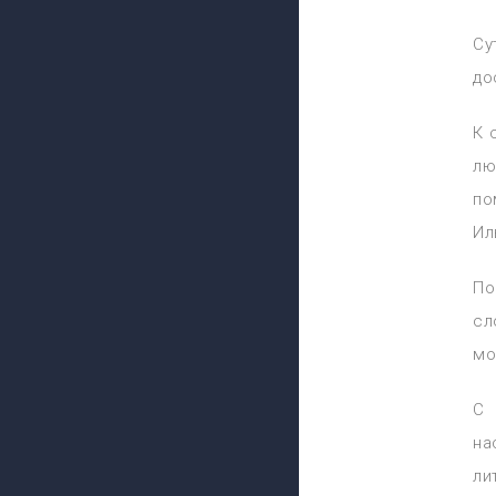
Су
до
К 
лю
по
Ил
По
сл
мо
С 
на
ли