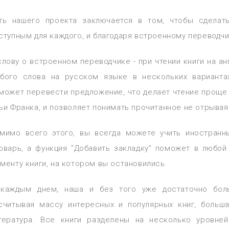
ть нашего проекта заключается в том, чтобы сделат
ступным для каждого, и благодаря встроенному переводчи
слову о встроенном переводчике - при чтении книги на а
бого слова на русском языке в нескольких варианта
может перевести предложение, что делает чтение проще
ьи Франка, и позволяет понимать прочитанное не отрывая
мимо всего этого, вы всегда можете учить иностранн
оварь, а функция "Добавить закладку" поможет в любо
менту книги, на котором вы остановились.
каждым днем, наша и без того уже достаточно боль
считывая массу интересных и популярных книг, больша
тература. Все книги разделены на несколько уровне