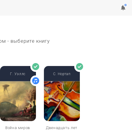
ом - выберите книгу
Г. Уэллс
С. Нортап
Война миров
Двенадцать лет