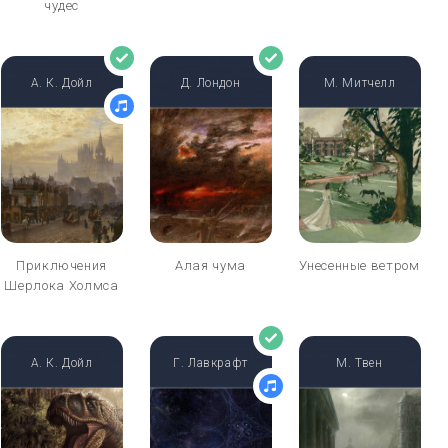
чудес
А. К. Дойл
Д. Лондон
М. Митчелл
Приключения
Алая чума
Унесенные ветром
Шерлока Холмса
А. К. Дойл
Г. Лавкрафт
М. Твен