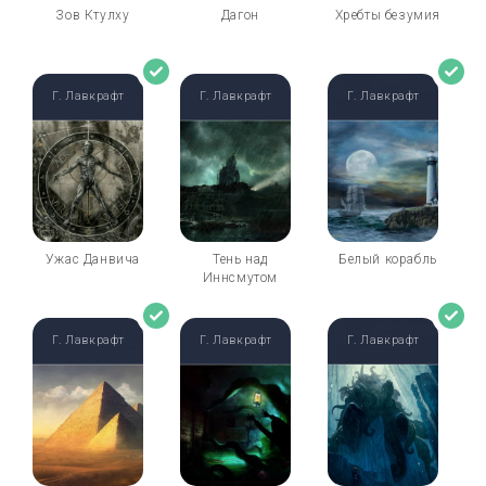
Зов Ктулху
Дагон
Хребты безумия
Г. Лавкрафт
Г. Лавкрафт
Г. Лавкрафт
Ужас Данвича
Тень над
Белый корабль
Иннсмутом
Г. Лавкрафт
Г. Лавкрафт
Г. Лавкрафт