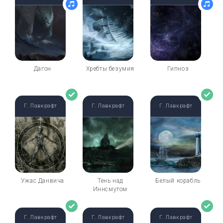
Дагон
Хребты безумия
Гипноз
Г. Лавкрафт
Г. Лавкрафт
Г. Лавкрафт
Ужас Данвича
Тень над
Белый корабль
Иннсмутом
Г. Лавкрафт
Г. Лавкрафт
Г. Лавкрафт