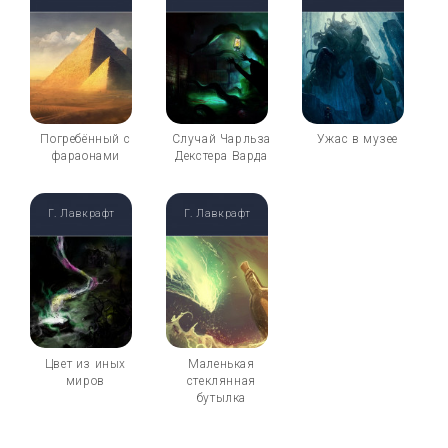
Погребённый с
Случай Чарльза
Ужас в музее
фараонами
Декстера Варда
Г. Лавкрафт
Г. Лавкрафт
Цвет из иных
Маленькая
миров
стеклянная
бутылка