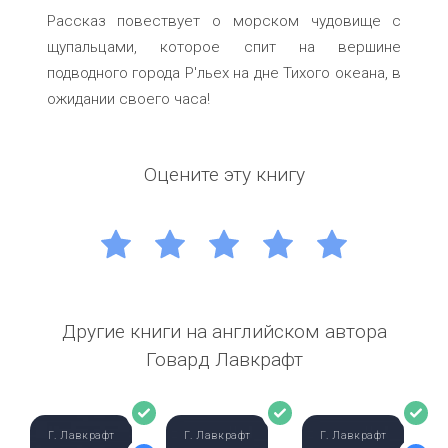
Рассказ повествует о морском чудовище с
щупальцами, которое спит на вершине
подводного города Р'льех на дне Тихого океана, в
ожидании своего часа!
Оцените эту книгу
1
2
3
4
5
Другие книги на английском автора
Говард Лавкрафт
Г. Лавкрафт
Г. Лавкрафт
Г. Лавкрафт