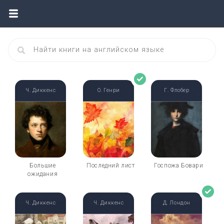
Ч. Диккенс
О. Генри
Г. Флобер
Большие
Последний лист
Госпожа Бовари
ожидания
Ч. Диккенс
Ч. Диккенс
Д. Лондон