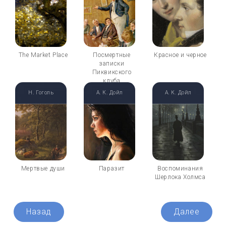
The Market Place
Посмертные
Красное и черное
записки
Пиквикского
клуба
Н. Гоголь
А. К. Дойл
А. К. Дойл
Мертвые души
Паразит
Воспоминания
Шерлока Холмса
Назад
Далее