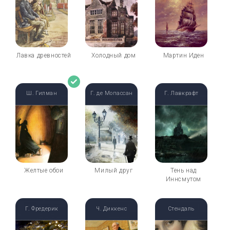
Лавка древностей
Холодный дом
Мартин Иден
Ш. Гилман
Г. де Мопассан
Г. Лавкрафт
Желтые обои
Милый друг
Тень над
Иннсмутом
Г. Фредерик
Ч. Диккенс
Стендаль