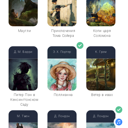
Маугли
Приключения
Копи царя
Тома Сойера
Соломона
Д. М. Барри
Э. Х. Портер
К. Грэм
Питер Пэн в
Поллианна
Ветер в ивах
Кенсингтонском
Саду
М. Твен
Д. Лондон
Д. Лондон