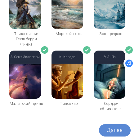
Приключения
Морской волк
Зов предков
Гекльберри
Финна
А. Сент-Экзюпери
К. Колоди
Э. А. По
Маленький принц
Пиноккио
Сердце-
обличитель
Далее