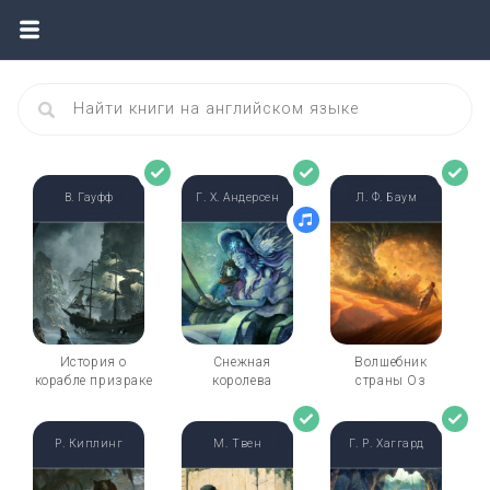
В. Гауфф
Г. Х. Андерсен
Л. Ф. Баум
История о
Снежная
Волшебник
корабле призраке
королева
страны Оз
Р. Киплинг
М. Твен
Г. Р. Хаггард