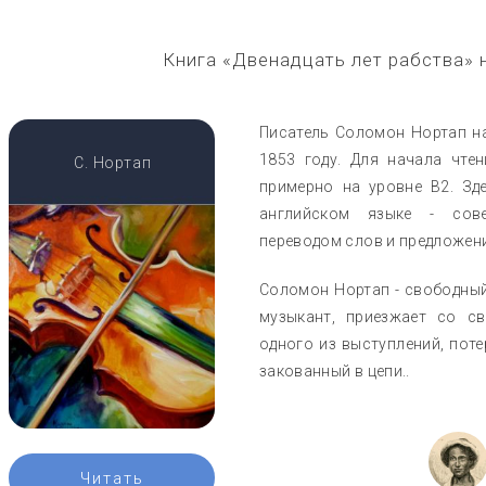
Книга «Двенадцать лет рабства» 
Писатель Соломон Нортап на
1853 году. Для начала чте
С. Нортап
примерно на уровне B2. Зд
английском языке - сов
переводом слов и предложени
Соломон Нортап - свободный
музыкант, приезжает со с
одного из выступлений, поте
закованный в цепи..
Читать