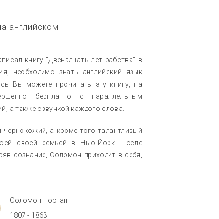
на английском
писал книгу "Двенадцать лет рабства" в
ния, необходимо знать английский язык
есь Вы можете прочитать эту книгу, на
ершенно бесплатно с параллельным
й, а также озвучкой каждого слова.
 чернокожий, а кроме того талантливый
воей своей семьей в Нью-Йорк. После
ряв сознание, Соломон приходит в себя,
Соломон Нортап
1807 - 1863