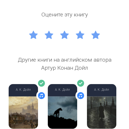
Оцените эту книгу
1
2
3
4
5
Другие книги на английском автора
Артур Конан Дойл
А. К. Дойл
А. К. Дойл
А. К. Дойл