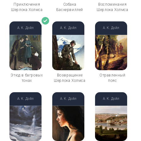
Приключения
Собака
Воспоминания
Шерлока Холмса
Баскервиллей
Шерлока Холмса
А. К. Дойл
А. К. Дойл
А. К. Дойл
Этюд в багровых
Возвращение
Отравленный
тонах
Шерлока Холмса
пояс
А. К. Дойл
А. К. Дойл
А. К. Дойл