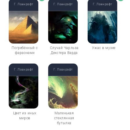
Г. Лавкрафт
Г. Лавкрафт
Г. Лавкрафт
Погребённый с
Случай Чарльза
Ужас в музее
фараонами
Декстера Варда
Г. Лавкрафт
Г. Лавкрафт
Цвет из иных
Маленькая
миров
стеклянная
бутылка