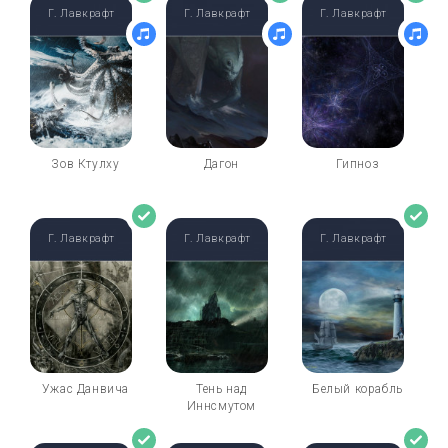
Г. Лавкрафт
Г. Лавкрафт
Г. Лавкрафт
Зов Ктулху
Дагон
Гипноз
Г. Лавкрафт
Г. Лавкрафт
Г. Лавкрафт
Ужас Данвича
Тень над
Белый корабль
Иннсмутом