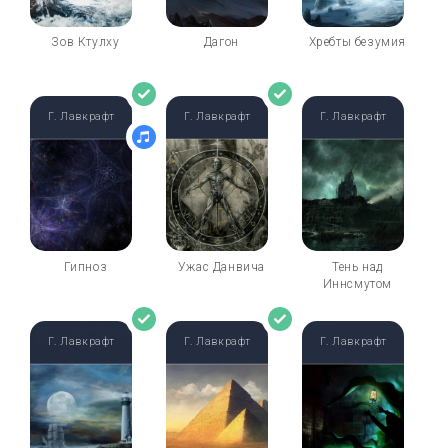
Зов Ктулху
Дагон
Хребты безумия
Г. Лавкрафт
Г. Лавкрафт
Г. Лавкрафт
Гипноз
Ужас Данвича
Тень над
Иннсмутом
Г. Лавкрафт
Г. Лавкрафт
Г. Лавкрафт