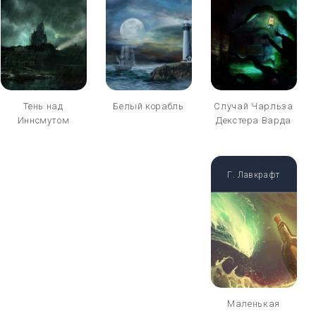
Тень над
Белый корабль
Случай Чарльза
Иннсмутом
Декстера Варда
Г. Лавкрафт
Маленькая