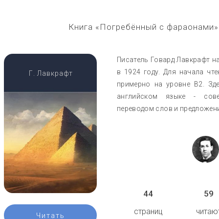
Книга «Погребённый с фараонами»
Писатель Говард Лавкрафт н
в 1924 году. Для начала чт
Г. Лавкрафт
примерно на уровне B2. Зд
английском языке - сов
переводом слов и предложени
44
59
страниц
читаю
Читать