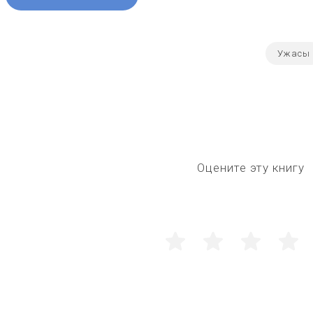
Ужасы
Оцените эту книгу
1
2
3
4