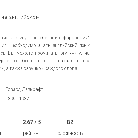
 на английском
аписал книгу "Погребённый с фараонами"
ения, необходимо знать английский язык
есь Вы можете прочитать эту книгу, на
ершенно бесплатно с параллельным
й, а также озвучкой каждого слова.
Говард Лавкрафт
1890 - 1937
2.67 / 5
B2
т
рейтинг
сложность