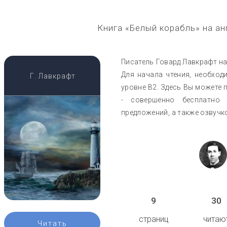
Книга «Белый корабль» на а
Писатель Говард Лавкрафт нап
Для начала чтения, необход
Г. Лавкрафт
уровне B2. Здесь Вы можете п
- совершенно бесплатно
предложений, а также озвучк
9
30
страниц
читаю
Читать