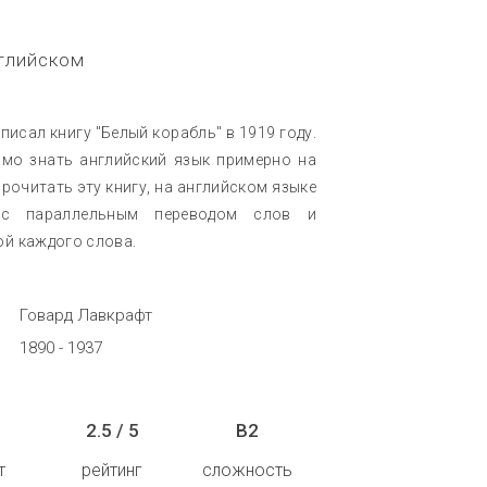
нглийском
исал книгу "Белый корабль" в 1919 году.
имо знать английский язык примерно на
рочитать эту книгу, на английском языке
 с параллельным переводом слов и
ой каждого слова.
Говард Лавкрафт
1890 - 1937
2.5 / 5
B2
т
рейтинг
сложность