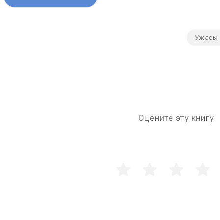
Ужасы
Оцените эту книгу
1
2
3
4