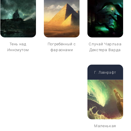
Тень над
Погребённый с
Случай Чарльза
Иннсмутом
фараонами
Декстера Варда
Г. Лавкрафт
Маленькая