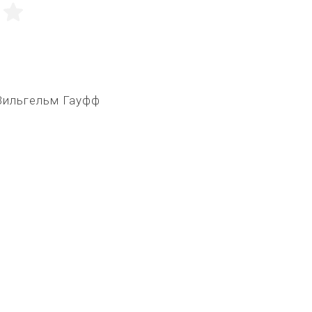
5
 Вильгельм Гауфф