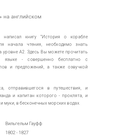
» на английском
ф написал книгу "История о корабле
ля начала чтения, необходимо знать
а уровне A2. Здесь Вы можете прочитать
ом языке - совершенно бесплатно с
лов и предложений, а также озвучкой
а, отправившегося в путешествия, и
анда и капитан которого - проклята, и
и муки, в бесконечных морских водах.
Вильгельм Гауфф
1802 - 1827