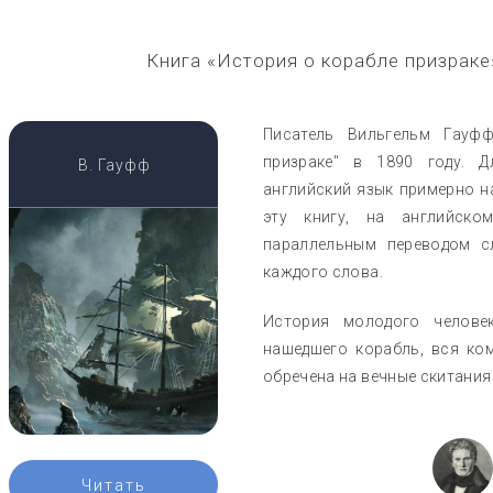
Книга «История о корабле призраке
Писатель Вильгельм Гауф
призраке" в 1890 году. Д
В. Гауфф
английский язык примерно н
эту книгу, на английск
параллельным переводом с
каждого слова.
История молодого человек
нашедшего корабль, вся ком
обречена на вечные скитания 
Читать