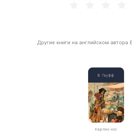
1
2
3
4
Другие книги на английском автора
В. Гауфф
Карлик-нос