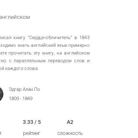
 английском
исал книгу "Сердце-обличитель" в 1843
обходимо знать английский язык примерно
ете прочитать эту книгу, на английском
тно с параллельным переводом слов и
ой каждого слова.
Эдгар Алан По
1809 - 1849
3.33 / 5
A2
т
рейтинг
сложность