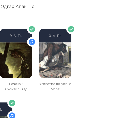
а Эдгар Алан По
Э. А. По
Э. А. По
Бочонок
Убийство на улице
амонтильядо
Морг
По