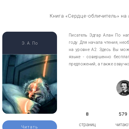
Книга «Сердце-обличитель» на
Писатель Эдгар Алан По нап
году. Для начала чтения, не
Э. А. По
на уровне A2. Здесь Вы мож
языке - совершенно беспла
предложений, а также озвучк
8
579
страниц
читаю
Читать