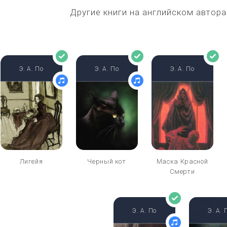
Другие книги на английском автор
Э. А. По
Э. А. По
Э. А. По
Лигейя
Черный кот
Маска Красной
Смерти
Э. А. По
Э. А. 