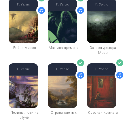
Г. Уэллс
Г. Уэллс
Г. Уэллс
Война миров
Машина времени
Остров доктора
Моро
Г. Уэллс
Г. Уэллс
Г. Уэллс
Первые люди на
Страна слепых
Красная комната
Луне