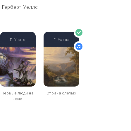
 Герберт Уеллс
Г. Уэллс
Г. Уэллс
Первые люди на
Страна слепых
Луне