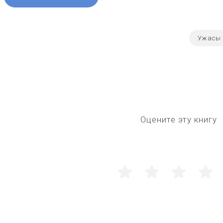
Ужасы
Оцените эту книгу
1
2
3
4