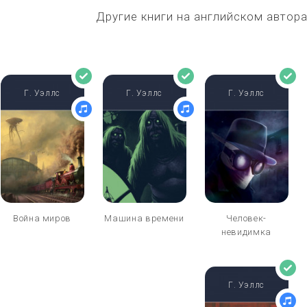
Другие книги на английском автора
Г. Уэллс
Г. Уэллс
Г. Уэллс
Война миров
Машина времени
Человек-
невидимка
Г. Уэллс