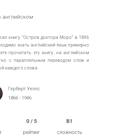
а английском
сал книгу "Остров доктора Моро" в 1896
обходимо знать английский язык примерно
ете прочитать эту книгу, на английском
тно с параллельным переводом слов и
ой каждого слова.
Герберт Уеллс
1866 - 1946
0 / 5
B1
т
рейтинг
сложность