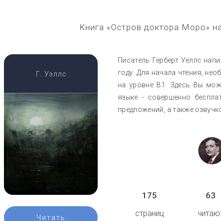
Книга «Остров доктора Моро» н
Писатель Герберт Уеллс напи
году. Для начала чтения, не
Г. Уэллс
на уровне B1. Здесь Вы мож
языке - совершенно беспла
предложений, а также озвучк
175
63
страниц
читаю
Читать