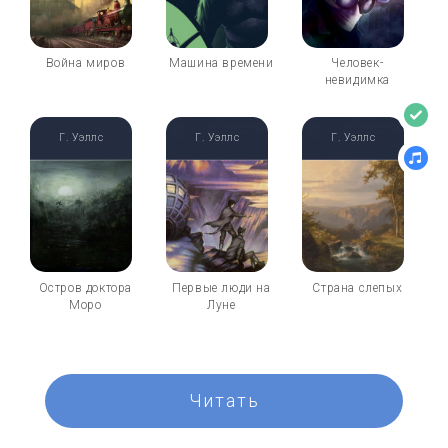
Война миров
Машина времени
Человек-
невидимка
Г. Уэллс
Г. Уэллс
Г. Уэллс
Остров доктора
Первые люди на
Страна слепых
Моро
Луне
Читать