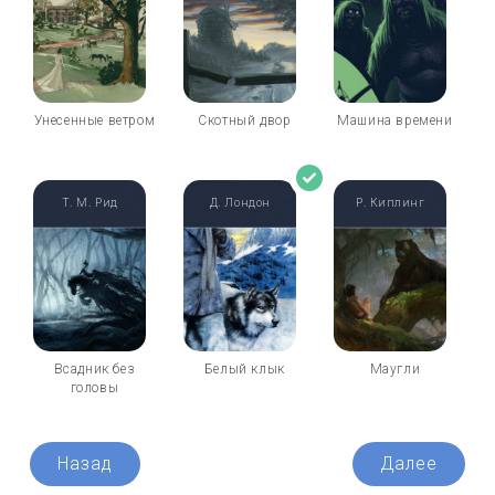
Унесенные ветром
Скотный двор
Машина времени
Т. М. Рид
Д. Лондон
Р. Киплинг
Всадник без
Белый клык
Маугли
головы
Назад
Далее