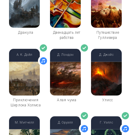
Дракула
Двенадцать лет
Путешествие
рабства
Гулливера
А. К. Дойл
Д. Лондон
Д. Джойс
Приключения
Алая чума
Улисс
Шерлока Холмса
М. Митчелл
Д. Оруэлл
Г. Уэллс