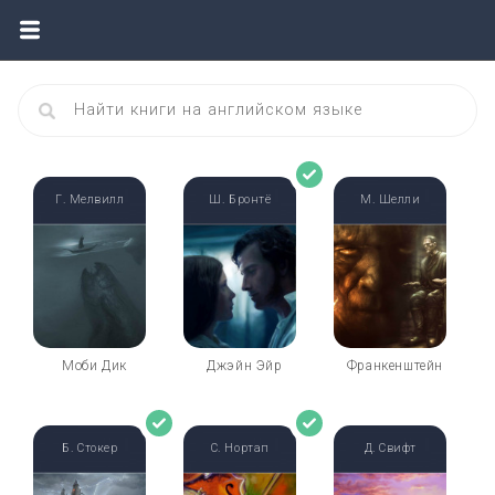
Г. Мелвилл
Ш. Бронтё
М. Шелли
Моби Дик
Джэйн Эйр
Франкенштейн
Б. Стокер
С. Нортап
Д. Свифт