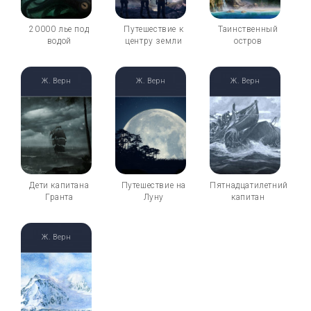
20000 лье под
Путешествие к
Таинственный
водой
центру земли
остров
Ж. Верн
Ж. Верн
Ж. Верн
Дети капитана
Путешествие на
Пятнадцатилетний
Гранта
Луну
капитан
Ж. Верн