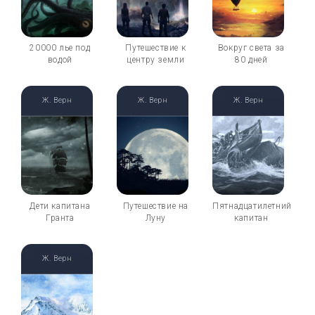
20000 лье под
Путешествие к
Вокруг света за
водой
центру земли
80 дней
Ж. Верн
Ж. Верн
Ж. Верн
Дети капитана
Путешествие на
Пятнадцатилетний
Гранта
Луну
капитан
Ж. Верн