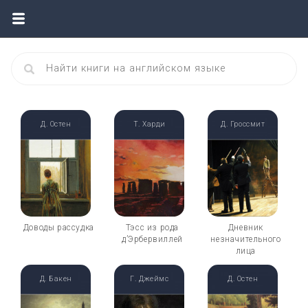
Д. Остен
Т. Харди
Д. Гроссмит
Доводы рассудка
Тэсс из рода
Дневник
д’Эрбервиллей
незначительного
лица
Д. Бакен
Г. Джеймс
Д. Остен