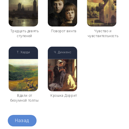
Тридцать девять
Поворот винта
Чувство и
ступеней
чувствительность
Т. Харди
Ч. Диккенс
Вдали от
Крошка Доррит
безумной толпы
Назад