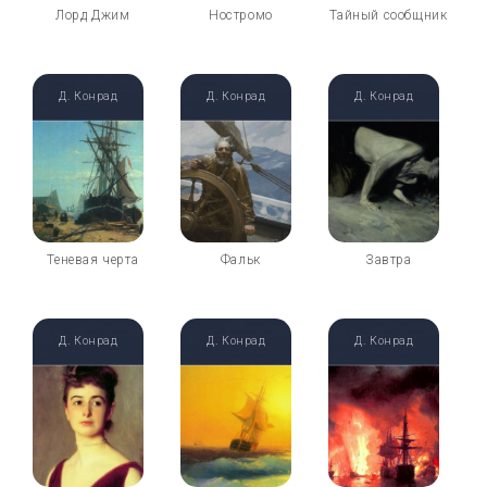
Лорд Джим
Ностромо
Тайный сообщник
Д. Конрад
Д. Конрад
Д. Конрад
Теневая черта
Фальк
Завтра
Д. Конрад
Д. Конрад
Д. Конрад