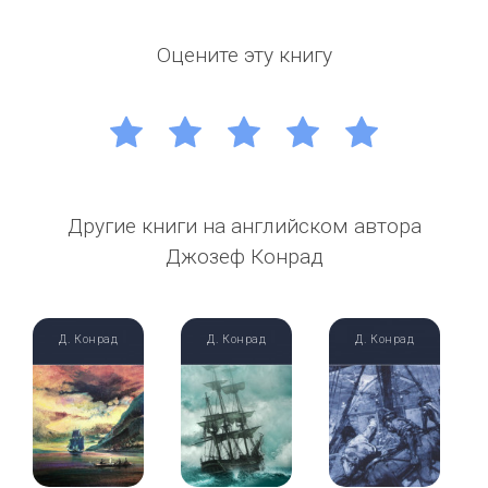
Оцените эту книгу
1
2
3
4
5
Другие книги на английском автора
Джозеф Конрад
Д. Конрад
Д. Конрад
Д. Конрад