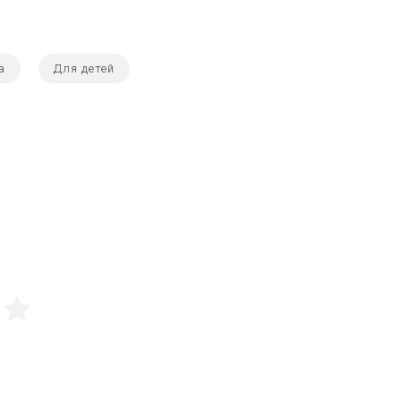
а
Для детей
5