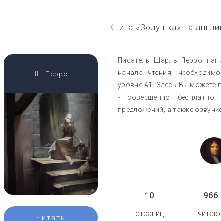
Книга «Золушка» на англ
Писатель Шарль Перро напи
начала чтения, необходим
Ш. Перро
уровне A1. Здесь Вы можете п
- совершенно бесплатно
предложений, а также озвучк
10
966
страниц
читаю
Читать