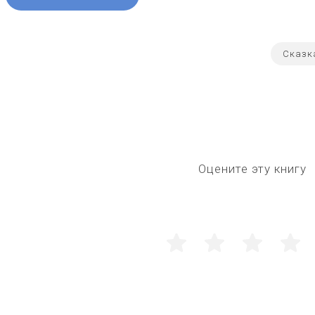
Сказк
Оцените эту книгу
1
2
3
4