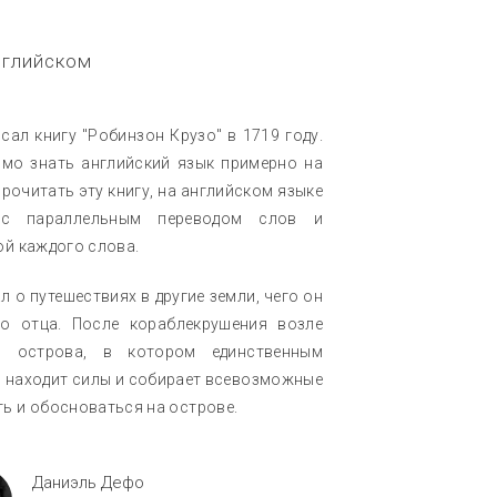
нглийском
ал книгу "Робинзон Крузо" в 1719 году.
имо знать английский язык примерно на
рочитать эту книгу, на английском языке
 с параллельным переводом слов и
ой каждого слова.
 о путешествиях в другие земли, чего он
о отца. После кораблекрушения возле
го острова, в котором единственным
 находит силы и собирает всевозможные
ь и обосноваться на острове.
Даниэль Дефо