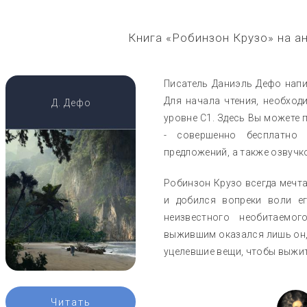
Книга «Робинзон Крузо» на а
Писатель Даниэль Дефо напис
Для начала чтения, необход
Д. Дефо
уровне C1. Здесь Вы можете п
- совершенно бесплатно
предложений, а также озвучк
Робинзон Крузо всегда мечтал
и добился вопреки воли ег
неизвестного необитаемо
выжившим оказался лишь он,
уцелевшие вещи, чтобы выжит
Читать